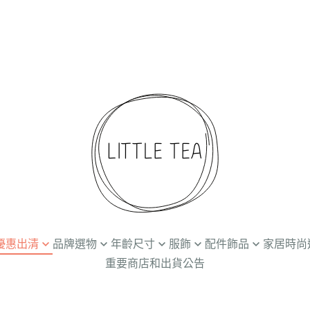
折起優惠出清
品牌選物
年齡尺寸
服飾
配件飾品
家居時尚
重要商店和出貨公告
Ammehoela
Newborn / 0-3M
上衣
髮飾
餐廚食器
兒
Baba Kids Clothing
3-24M
下著
帽子
個人清潔保養
創