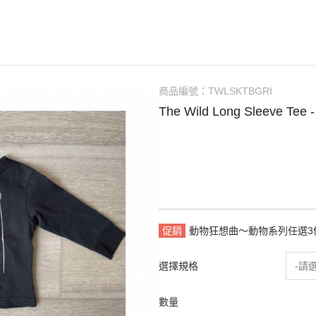
Bachca
2-6Y
連身衣
包包
浴巾
安
Babiators
7-10Y
連身褲
圍兜
居家整潔
Bluish
大人
洋裝
襪子
居家香氛
Bonjour Little
針織上衣 / 毛衣
太陽眼鏡
包巾毯子
商品編號：
TWLSKTBGRI
Briar Baby
睡衣 / 居家服
固齒器 / 奶嘴夾
防踢背心
The Wild Long Sleeve Tee -
Coco Au Lait
外著
家居佈置
00以下餐具出清區
Felt me knot
泳裝
母嬰時尚選物
Frou Frou Kids
House of Jamie
Jellycat
促銷
動物狂想曲～動物系列任選3件
Kokori Kids
Lemon Hair Lovers
選擇規格
-請
Louis Louise
數量
Louise Misha