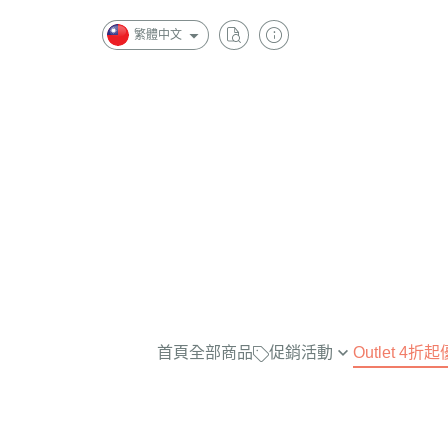
繁體中文
首頁
全部商品
促銷活動
Outlet 4
最實穿的大學Tee，商品已折扣
$2500
任選兩件再7折！
$2000