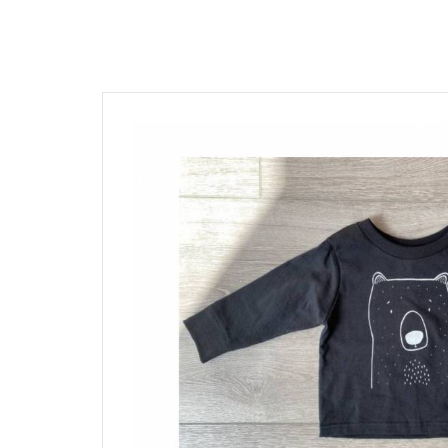
髮飾富翁 買2送1
$1500
動物狂想曲～動物系列任選3件
$1200
$600
$1000
Baba Final Sale 買1送1
$800
Pehr Your Own Bundle 3件75折
$500
$500 以下
Must go! $3