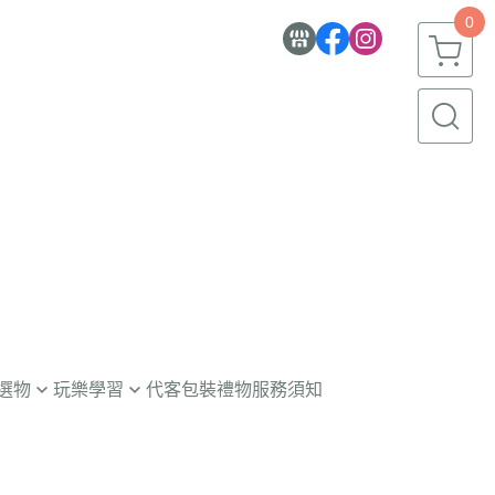
0
選物
玩樂學習
代客包裝禮物服務須知
童玩具
意學習