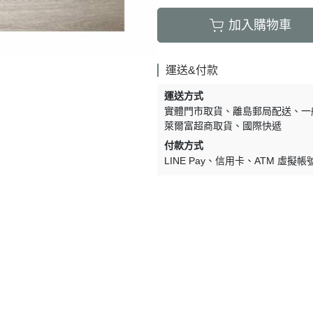
Lulaland
加入購物車
Maed For Mini
Miles the Label
運送&付款
MIMI and LULA
運送方式
Mini + Meep
實體門市取貨
離島郵局配送
一
萊爾富超商取貨
國際快遞
MIPOUNET
付款方式
Mon·bouvö
LINE Pay
信用卡
ATM 虛擬帳
Pehr Designs
Petit Lem
Petite Lucette Paris
PETITMIG
Popelin
Quincy Mae