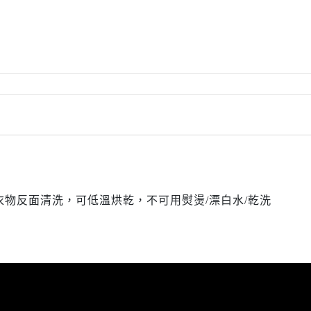
Rylee + Cru
The New Society
The Sunday Collective
The Tote Project
The Wild
Vancouver Candle Co
Wander and Wonder
We Might Be Tiny
Whistle and Flute
物反面清洗，可低溫烘乾，不可用熨燙/漂白水/乾洗