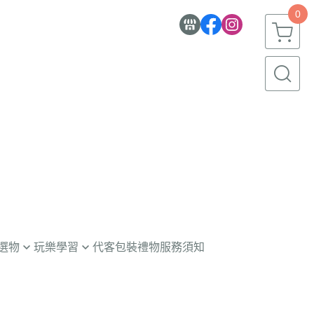
0
選物
玩樂學習
代客包裝禮物服務須知
童玩具
意學習