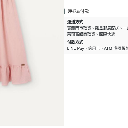
Lulaland
運送&付款
Maed For Mini
運送方式
Miles the Label
實體門市取貨
離島郵局配送
一
萊爾富超商取貨
國際快遞
MIMI and LULA
付款方式
Mini + Meep
LINE Pay
信用卡
ATM 虛擬帳
MIPOUNET
Mon·bouvö
Pehr Designs
Petit Lem
Petite Lucette Paris
PETITMIG
Popelin
Quincy Mae