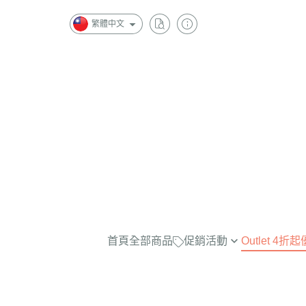
繁體中文
首頁
全部商品
促銷活動
Outlet 4
最實穿的大學Tee，商品已折扣
$2500
任選兩件再7折！
$2000