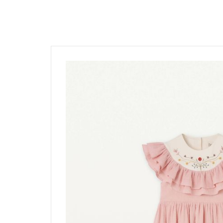
髮飾富翁 買2送1
$1500
動物狂想曲～動物系列任選3件
$1200
$600
$1000
Baba Final Sale 買1送1
$800
Pehr Your Own Bundle 3件75折
$500
$500 以下
Must go! $3