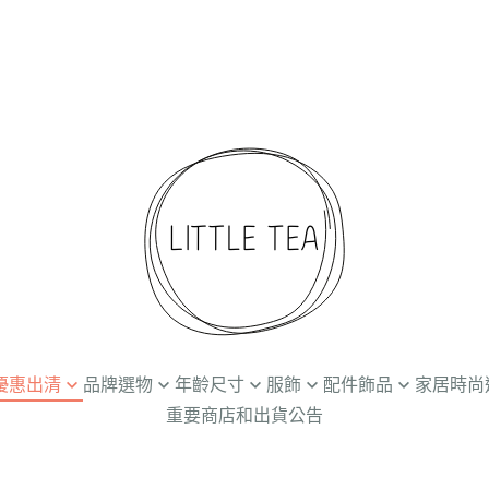
折起優惠出清
品牌選物
年齡尺寸
服飾
配件飾品
家居時尚
重要商店和出貨公告
Ammehoela
Newborn / 0-3M
上衣
髮飾
餐廚食器
兒
Baba Kids Clothing
3-24M
下著
帽子
個人清潔保養
創