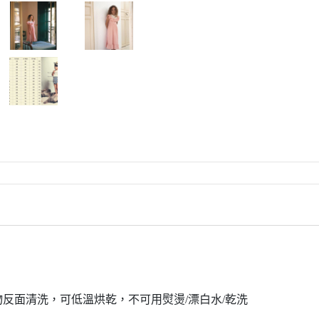
Rylee + Cru
The New Society
The Sunday Collective
The Tote Project
The Wild
Vancouver Candle Co
Wander and Wonder
We Might Be Tiny
Whistle and Flute
物反面清洗，可低溫烘乾，不可用熨燙
/
漂白水
/
乾洗