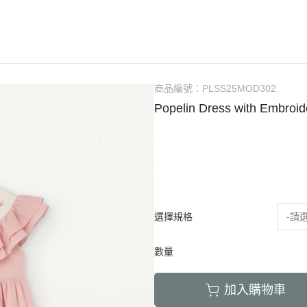
Bachca
2-6Y
連身衣
包包
浴巾
安
Babiators
7-10Y
連身褲
圍兜
居家整潔
Bluish
大人
洋裝
襪子
居家香氛
Bonjour Little
針織上衣 / 毛衣
太陽眼鏡
包巾毯子
商品編號：
PLSS25MOD302
Briar Baby
睡衣 / 居家服
固齒器 / 奶嘴夾
防踢背心
Popelin Dress with Embroi
Coco Au Lait
外著
家居佈置
00以下餐具出清區
Felt me knot
泳裝
母嬰時尚選物
Frou Frou Kids
House of Jamie
Jellycat
選擇規格
-請
Kokori Kids
數量
Lemon Hair Lovers
Louis Louise
加入購物車
Louise Misha