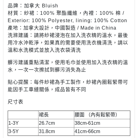
品牌：加拿大 Bluish
材質：紗裙：100% 聚酯纖維，內裡：100% 棉 /
Exterior: 100% Polyester, lining: 100% Cotton
產地：加拿大設計，中國製造 / Made in China
洗滌建議：
請將紗裙浸泡在加入洗衣精的溫水，最後
用冷水沖乾淨，如果真的需要使用洗衣機清洗，請以
溫和水洗模式並放入洗衣袋清洗
髒污建議重點清潔，使用毛巾並使用加入
洗衣精的溫
水，一次一次擦拭到髒污消失為止
貼心提醒：每件紗裙為手工製作，
紗裙
內圈鬆緊帶可
能因手工車縫關係，成品皆有不同
尺寸表
裙長
腰圍 （內有鬆緊帶）
1-3Y
26.7cm
38cm-61cm
3-5Y
31.8cm
41cm-66cm