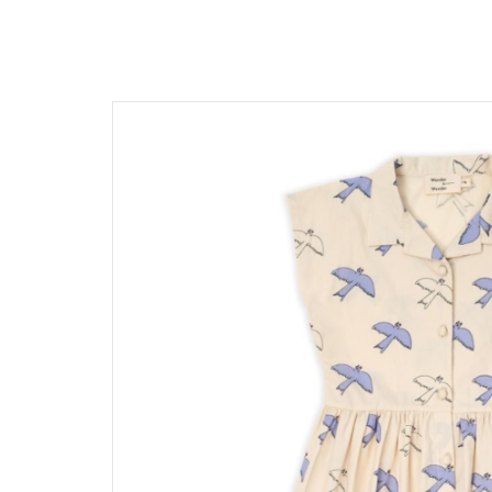
髮飾富翁 買2送1
$1500
動物狂想曲～動物系列任選3件
$1200
$600
$1000
Baba Final Sale 買1送1
$800
Pehr Your Own Bundle 3件75折
$500
$500 以下
Must go! $3