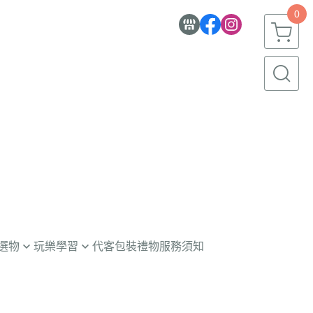
0
選物
玩樂學習
代客包裝禮物服務須知
童玩具
意學習