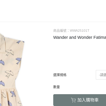
Bachca
2-6Y
連身衣
包包
浴巾
安
Babiators
7-10Y
連身褲
圍兜
居家整潔
Bluish
大人
洋裝
襪子
居家香氛
Bonjour Little
針織上衣 / 毛衣
太陽眼鏡
包巾毯子
商品編號：
WWA25101T
Briar Baby
睡衣 / 居家服
固齒器 / 奶嘴夾
防踢背心
Wander and Wonder Fatima
Coco Au Lait
外著
家居佈置
00以下餐具出清區
Felt me knot
泳裝
母嬰時尚選物
Frou Frou Kids
House of Jamie
Jellycat
選擇規格
-請
Kokori Kids
數量
Lemon Hair Lovers
Louis Louise
加入購物車
Louise Misha