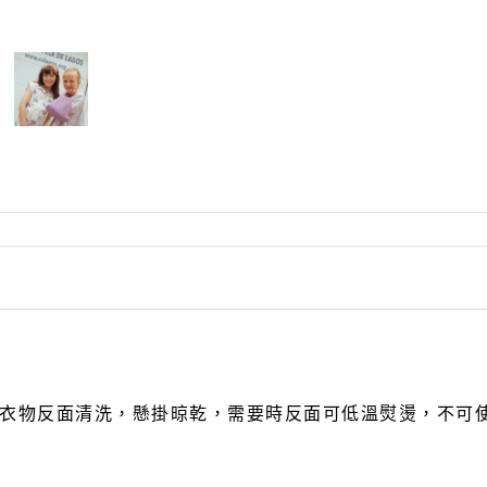
Rylee + Cru
The New Society
The Sunday Collective
The Tote Project
The Wild
Vancouver Candle Co
Wander and Wonder
We Might Be Tiny
Whistle and Flute
衣物反面清洗，懸掛
晾乾，需要時反面可低溫熨燙，不可