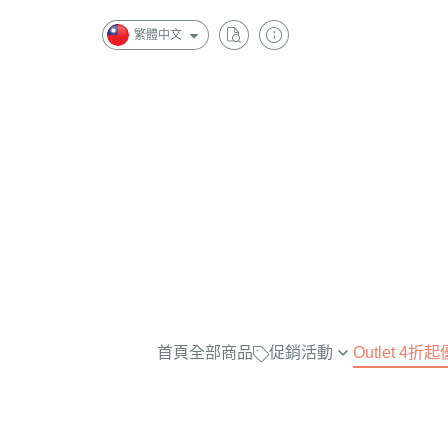
繁體中文
首頁
全部商品
促銷活動
Outlet 4
最實穿的大學Tee，商品已折扣
$2500
任選兩件再7折！
$2000