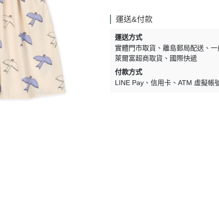
Lulaland
運送&付款
Maed For Mini
運送方式
Miles the Label
實體門市取貨
離島郵局配送
一
萊爾富超商取貨
國際快遞
MIMI and LULA
付款方式
Mini + Meep
LINE Pay
信用卡
ATM 虛擬帳
MIPOUNET
Mon·bouvö
Pehr Designs
Petit Lem
Petite Lucette Paris
PETITMIG
Popelin
Quincy Mae