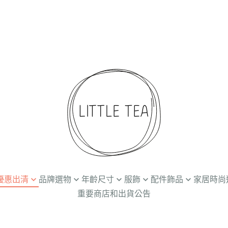
折起優惠出清
品牌選物
年齡尺寸
服飾
配件飾品
家居時尚
重要商店和出貨公告
Ammehoela
Newborn / 0-3M
上衣
髮飾
餐廚食器
兒
Baba Kids Clothing
3-24M
下著
帽子
個人清潔保養
創