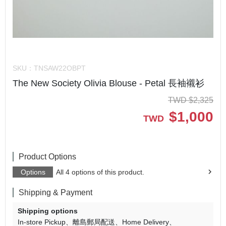
SKU：
TNSAW22OBPT
The New Society Olivia Blouse - Petal 長袖襯衫
TWD
$
2,325
$
1,000
TWD
Product Options
Options
All 4 options of this product.
Shipping & Payment
Shipping options
In-store Pickup
離島郵局配送
Home Delivery